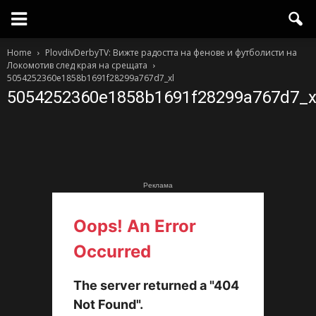
Home
PlovdivDerbyTV: Вижте радостта на фенове и футболисти на
Локомотив след края на срещата
5054252360e1858b1691f28299a767d7_xl
5054252360e1858b1691f28299a767d7_x
Реклама