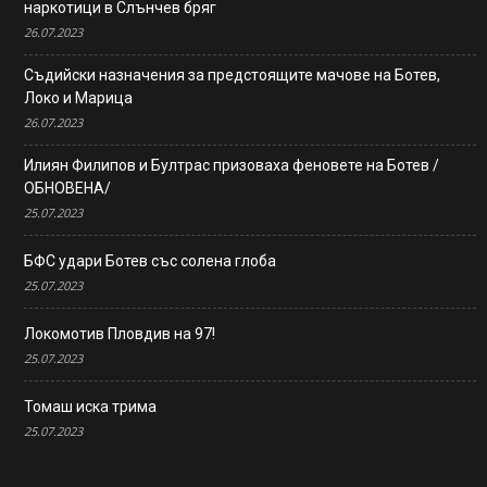
наркотици в Слънчев бряг
26.07.2023
Съдийски назначения за предстоящите мачове на Ботев,
Локо и Марица
26.07.2023
Илиян Филипов и Бултрас призоваха феновете на Ботев /
ОБНОВЕНА/
25.07.2023
БФС удари Ботев със солена глоба
25.07.2023
Локомотив Пловдив на 97!
25.07.2023
Томаш иска трима
25.07.2023