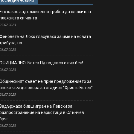
Последни новини
Ето какво задължително трябва да сложите в
плажната си чанта
27.07.2023
Феновете на Локо гласуваха за име на новата
трибуна, но…
26.07.2023
ОФИЦИАЛНО: Ботев Пд подписа с ляв бек!
26.07.2023
Общинският съвет не прие предложението за
анекс към договора за стадион “Христо Ботев”
26.07.2023
Задържаха бивш играч на Левски за
разпространение на наркотици в Слънчев
бряг
26.07.2023