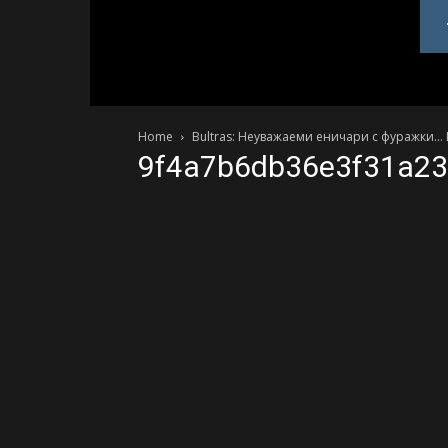
PlovdivDerby.com
Home
Bultras: Неуважаеми еничари с фуражки…
9f4a7b6db36e3f31a23