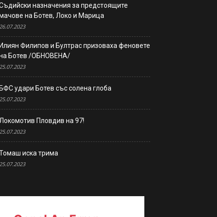
Съдийски назначения за предстоящите
мачове на Ботев, Локо и Марица
26.07.2023
Илиян Филипов и Бултрас призоваха феновете
на Ботев /ОБНОВЕНА/
25.07.2023
БФС удари Ботев със солена глоба
25.07.2023
Локомотив Пловдив на 97!
25.07.2023
Томаш иска трима
25.07.2023