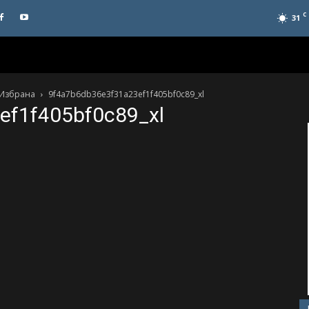
C
31
 Избрана
9f4a7b6db36e3f31a23ef1f405bf0c89_xl
ef1f405bf0c89_xl