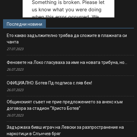
Последни новини
Ето какво задължително трябва да сложите в плажната си
чанта
27.07.2023
Феновете на Локо гласуваха за име на новата трибуна, но…
26.07.2023
ОФИЦИАЛНО: Ботев Пд подписа с ляв бек!
26.07.2023
Общинският съвет не прие предложението за анекс към
договора за стадион “Христо Ботев”
26.07.2023
Задържаха бивш играч на Левски за разпространение на
наркотици в Слънчев бряг