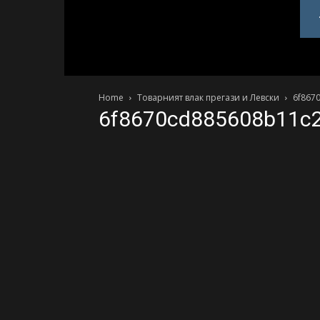
PlovdivDerby.com
Home
Товарният влак прегази и Левски
6f867
6f8670cd885608b11c