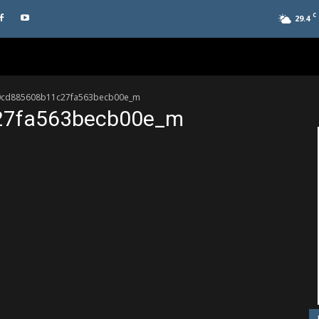
C
29.4
0cd885608b11c27fa563becb00e_m
27fa563becb00e_m