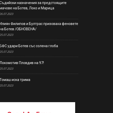
Съдийски назначения за предстоящите
мачове на Ботев, Локо и Марица
26.07.2023
Илиян Филипов и Бултрас призоваха феновете
на Ботев /ОБНОВЕНА/
25.07.2023
БФС удари Ботев със солена глоба
25.07.2023
Локомотив Пловдив на 97!
25.07.2023
Томаш иска трима
25.07.2023