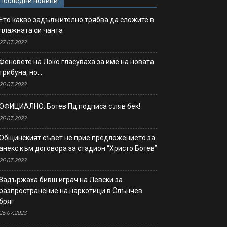
Последни новини
Ето какво задължително трябва да сложите в
плажната си чанта
27.07.2023
Феновете на Локо гласуваха за име на новата
трибуна, но…
26.07.2023
ОФИЦИАЛНО: Ботев Пд подписа с ляв бек!
26.07.2023
Общинският съвет не прие предложението за
анекс към договора за стадион “Христо Ботев”
26.07.2023
Задържаха бивш играч на Левски за
разпространение на наркотици в Слънчев
бряг
26.07.2023