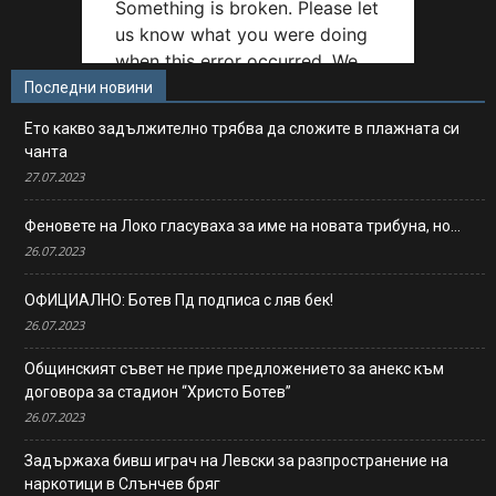
Последни новини
Ето какво задължително трябва да сложите в плажната си
чанта
27.07.2023
Феновете на Локо гласуваха за име на новата трибуна, но…
26.07.2023
ОФИЦИАЛНО: Ботев Пд подписа с ляв бек!
26.07.2023
Общинският съвет не прие предложението за анекс към
договора за стадион “Христо Ботев”
26.07.2023
Задържаха бивш играч на Левски за разпространение на
наркотици в Слънчев бряг