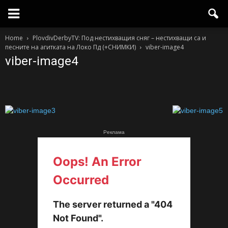
Home
PlovdivDerbyTV: Под нестихващия сняг – нестихващи са и
песните на агитката на Локо Пд (+СНИМКИ)
viber-image4
viber-image4
Реклама