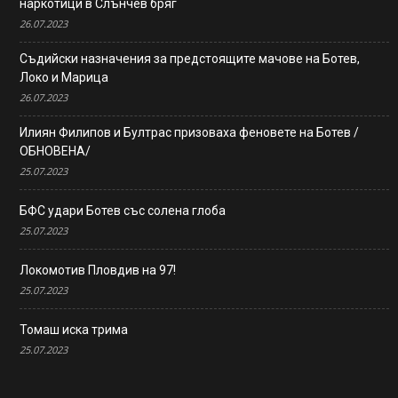
наркотици в Слънчев бряг
26.07.2023
Съдийски назначения за предстоящите мачове на Ботев,
Локо и Марица
26.07.2023
Илиян Филипов и Бултрас призоваха феновете на Ботев /
ОБНОВЕНА/
25.07.2023
БФС удари Ботев със солена глоба
25.07.2023
Локомотив Пловдив на 97!
25.07.2023
Томаш иска трима
25.07.2023