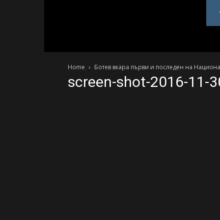
PlovdivDerby.com
Home
Ботев вкара първи и последен на Национа
screen-shot-2016-11-3