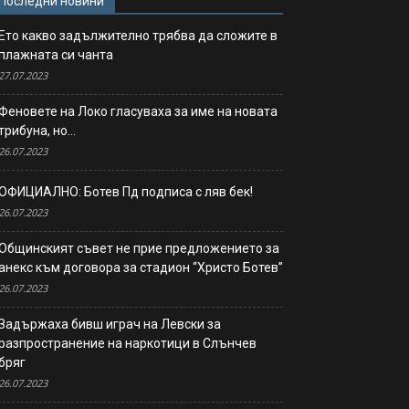
Последни новини
Ето какво задължително трябва да сложите в
плажната си чанта
27.07.2023
Феновете на Локо гласуваха за име на новата
трибуна, но…
26.07.2023
ОФИЦИАЛНО: Ботев Пд подписа с ляв бек!
26.07.2023
Общинският съвет не прие предложението за
анекс към договора за стадион “Христо Ботев”
26.07.2023
Задържаха бивш играч на Левски за
разпространение на наркотици в Слънчев
бряг
26.07.2023