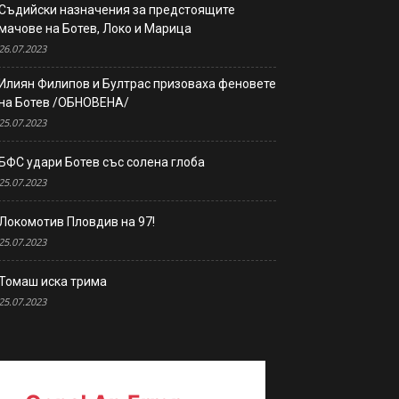
Съдийски назначения за предстоящите
мачове на Ботев, Локо и Марица
26.07.2023
Илиян Филипов и Бултрас призоваха феновете
на Ботев /ОБНОВЕНА/
25.07.2023
БФС удари Ботев със солена глоба
25.07.2023
Локомотив Пловдив на 97!
25.07.2023
Томаш иска трима
25.07.2023