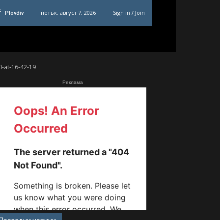
C
петък, август 7, 2026
Sign in / Join
Plovdiv
0-at-16-42-19
Реклама