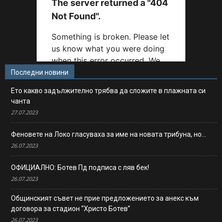
Последни новини
Ето какво задължително трябва да сложите в плажната си
чанта
27.07.2023
Феновете на Локо гласуваха за име на новата трибуна, но…
26.07.2023
ОФИЦИАЛНО: Ботев Пд подписа с ляв бек!
26.07.2023
Общинският съвет не прие предложението за анекс към
договора за стадион “Христо Ботев”
26.07.2023