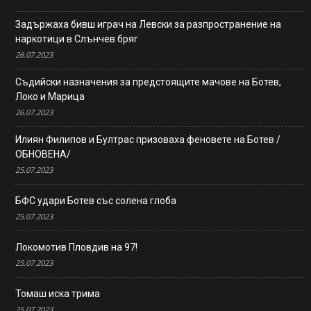
Задържаха бивш играч на Левски за разпространение на
наркотици в Слънчев бряг
26.07.2023
Съдийски назначения за предстоящите мачове на Ботев,
Локо и Марица
26.07.2023
Илиян Филипов и Бултрас призоваха феновете на Ботев /
ОБНОВЕНА/
25.07.2023
БФС удари Ботев със солена глоба
25.07.2023
Локомотив Пловдив на 97!
25.07.2023
Томаш иска трима
25.07.2023