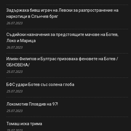
Задържаха бивш играч на Левски за разпространение на
наркотици в Слънчев бряг
26.07.2023
Съдийски назначения за предстоящите мачове на Ботев,
Локо и Марица
26.07.2023
Илиян Филипов и Бултрас призоваха феновете на Ботев /
ОБНОВЕНА/
25.07.2023
БФС удари Ботев със солена глоба
25.07.2023
Локомотив Пловдив на 97!
25.07.2023
Томаш иска трима
25.07.2023