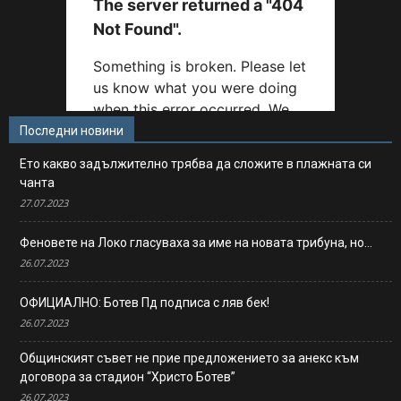
Последни новини
Ето какво задължително трябва да сложите в плажната си
чанта
27.07.2023
Феновете на Локо гласуваха за име на новата трибуна, но…
26.07.2023
ОФИЦИАЛНО: Ботев Пд подписа с ляв бек!
26.07.2023
Общинският съвет не прие предложението за анекс към
договора за стадион “Христо Ботев”
26.07.2023