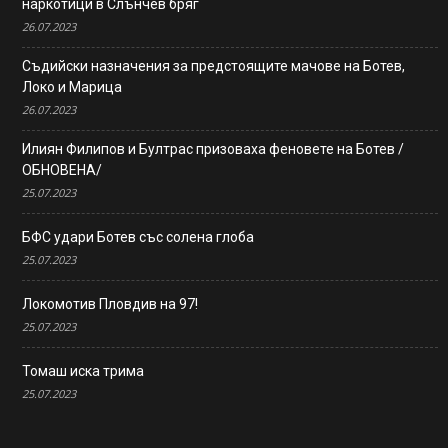
наркотици в Слънчев бряг
26.07.2023
Съдийски назначения за предстоящите мачове на Ботев,
Локо и Марица
26.07.2023
Илиян Филипов и Бултрас призоваха феновете на Ботев /
ОБНОВЕНА/
25.07.2023
БФС удари Ботев със солена глоба
25.07.2023
Локомотив Пловдив на 97!
25.07.2023
Томаш иска трима
25.07.2023