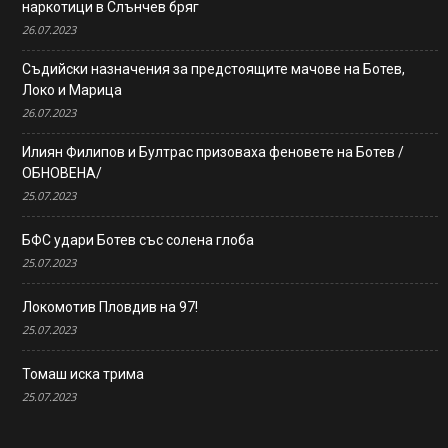
наркотици в Слънчев бряг
26.07.2023
Съдийски назначения за предстоящите мачове на Ботев,
Локо и Марица
26.07.2023
Илиян Филипов и Бултрас призоваха феновете на Ботев /
ОБНОВЕНА/
25.07.2023
БФС удари Ботев със солена глоба
25.07.2023
Локомотив Пловдив на 97!
25.07.2023
Томаш иска трима
25.07.2023