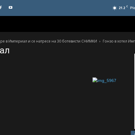
C
21.2
Pl
ре в Империал и се натресе на 30 ботевисти СНИМКИ
Гонзо в хотел Им
иал