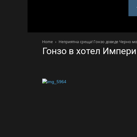
PlovdivDerby.com
Home
Неприятна среща! Гонзо доведе Черно мо
Гонзо в хотел Импер