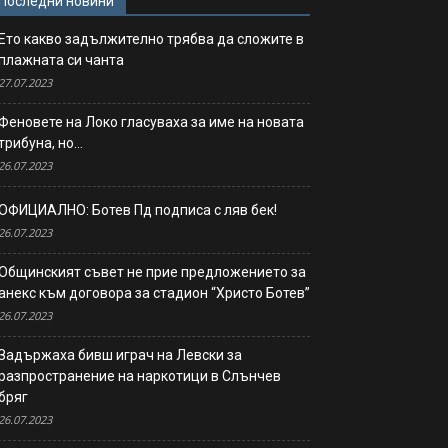
Последни новини
Ето какво задължително трябва да сложите в
плажната си чанта
27.07.2023
Феновете на Локо гласуваха за име на новата
трибуна, но…
26.07.2023
ОФИЦИАЛНО: Ботев Пд подписа с ляв бек!
26.07.2023
Общинският съвет не прие предложението за
анекс към договора за стадион “Христо Ботев”
26.07.2023
Задържаха бивш играч на Левски за
разпространение на наркотици в Слънчев
бряг
26.07.2023