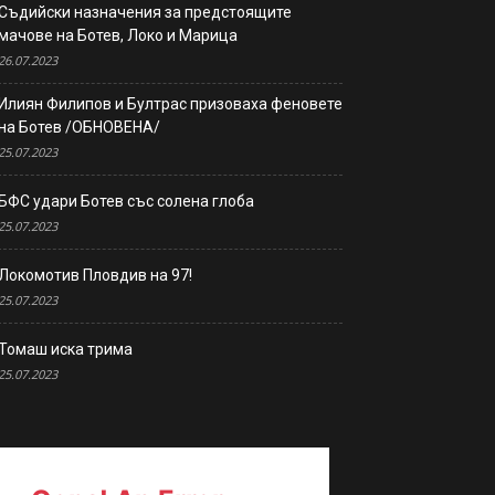
Съдийски назначения за предстоящите
мачове на Ботев, Локо и Марица
26.07.2023
Илиян Филипов и Бултрас призоваха феновете
на Ботев /ОБНОВЕНА/
25.07.2023
БФС удари Ботев със солена глоба
25.07.2023
Локомотив Пловдив на 97!
25.07.2023
Томаш иска трима
25.07.2023