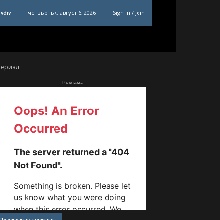
четвъртък, август 6, 2026
Sign in / Join
ovdiv
периал
Реклама