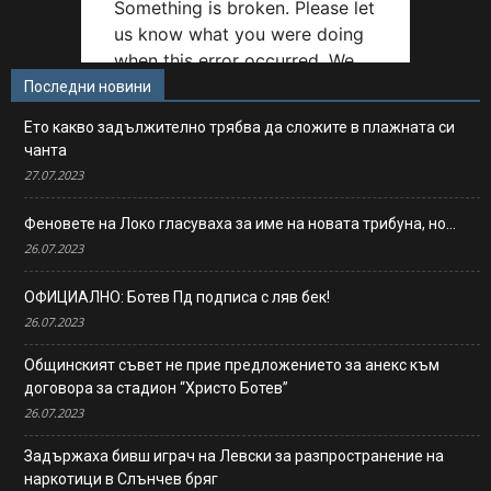
Последни новини
Ето какво задължително трябва да сложите в плажната си
чанта
27.07.2023
Феновете на Локо гласуваха за име на новата трибуна, но…
26.07.2023
ОФИЦИАЛНО: Ботев Пд подписа с ляв бек!
26.07.2023
Общинският съвет не прие предложението за анекс към
договора за стадион “Христо Ботев”
26.07.2023
Задържаха бивш играч на Левски за разпространение на
наркотици в Слънчев бряг