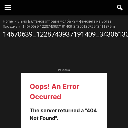
Home
Лъчо Балтанов отправи молба към феновете на Ботев
Пловдив
14670639_1228743937191409_3430613075943411879_n
14670639_1228743937191409_3430613
Реклама