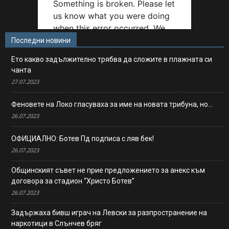
Последни новини
Ето какво задължително трябва да сложите в плажната си
чанта
27.07.2023
Феновете на Локо гласуваха за име на новата трибуна, но…
26.07.2023
ОФИЦИАЛНО: Ботев Пд подписа с ляв бек!
26.07.2023
Общинският съвет не прие предложението за анекс към
договора за стадион “Христо Ботев”
26.07.2023
Задържаха бивш играч на Левски за разпространение на
наркотици в Слънчев бряг