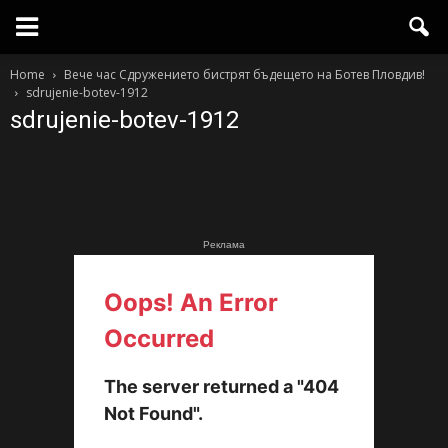
Home
Вече час Сдружението бистрят бъдещето на Ботев Пловдив!
sdrujenie-botev-1912
sdrujenie-botev-1912
Реклама