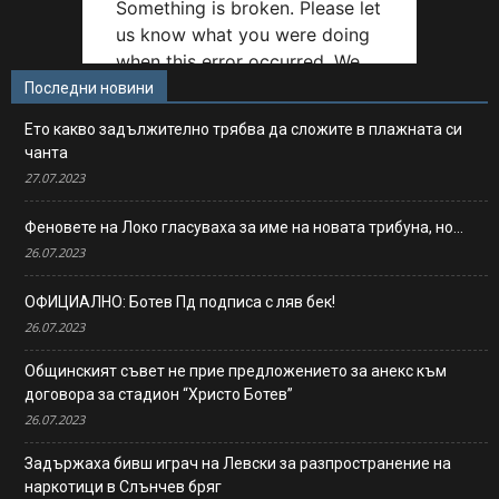
Последни новини
Ето какво задължително трябва да сложите в плажната си
чанта
27.07.2023
Феновете на Локо гласуваха за име на новата трибуна, но…
26.07.2023
ОФИЦИАЛНО: Ботев Пд подписа с ляв бек!
26.07.2023
Общинският съвет не прие предложението за анекс към
договора за стадион “Христо Ботев”
26.07.2023
Задържаха бивш играч на Левски за разпространение на
наркотици в Слънчев бряг