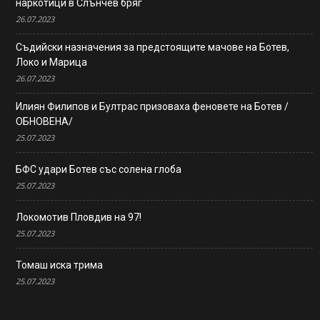
наркотици в Слънчев бряг
26.07.2023
Съдийски назначения за предстоящите мачове на Ботев,
Локо и Марица
26.07.2023
Илиян Филипов и Бултрас призоваха феновете на Ботев /
ОБНОВЕНА/
25.07.2023
БФС удари Ботев със солена глоба
25.07.2023
Локомотив Пловдив на 97!
25.07.2023
Томаш иска трима
25.07.2023