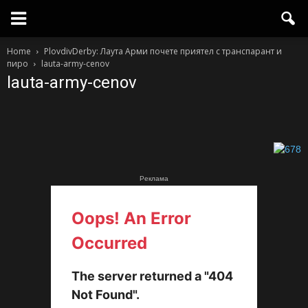
Home
PlovdivDerby: Лаута Арми почете приятел с транспарант и
пиро
lauta-army-cenov
lauta-army-cenov
Реклама