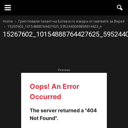
Home
Грип повали талант на Ботев и го изкара от сметките за Верея
15267602_10154888764427625_5952440039858614423_n
15267602_10154888764427625_595244
Реклама