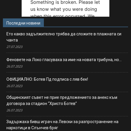
Последни новини
Ето какво задължително трябва да сложите в плажната си
чанта
27.07.2023
Феновете на Локо гласуваха за име на новата трибуна, но…
26.07.2023
ОФИЦИАЛНО: Ботев Пд подписа с ляв бек!
26.07.2023
Общинският съвет не прие предложението за анекс към
договора за стадион “Христо Ботев”
26.07.2023
Задържаха бивш играч на Левски за разпространение на
наркотици в Слънчев бряг