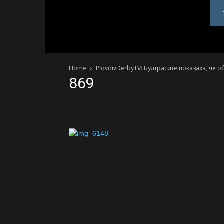
PlovdivDerby.com
Home
PlovdivDerbyTV: Бултрасите показаха, че 
869