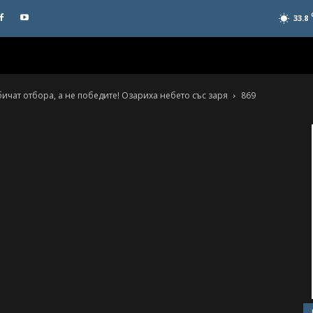
33.8
обичат отбора, а не победите! Озариха небето със заря
869