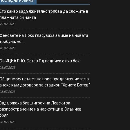
Последни новини
Ето какво задължително трябва да сложите в
плажната си чанта
27.07.2023
Феновете на Локо гласуваха за име на новата
трибуна, но…
26.07.2023
ОФИЦИАЛНО: Ботев Пд подписа с ляв бек!
26.07.2023
Общинският съвет не прие предложението за
анекс към договора за стадион “Христо Ботев”
26.07.2023
Задържаха бивш играч на Левски за
разпространение на наркотици в Слънчев
бряг
26.07.2023