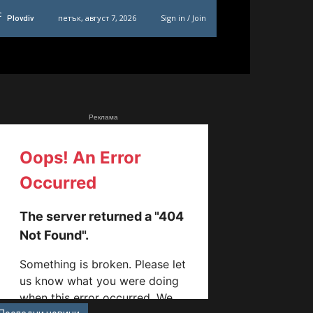
C
петък, август 7, 2026
Sign in / Join
Plovdiv
Реклама