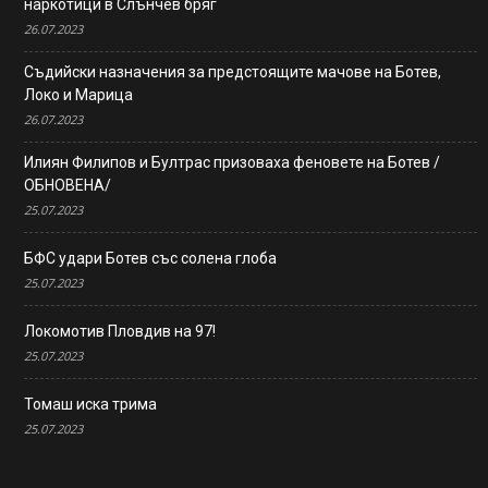
наркотици в Слънчев бряг
26.07.2023
Съдийски назначения за предстоящите мачове на Ботев,
Локо и Марица
26.07.2023
Илиян Филипов и Бултрас призоваха феновете на Ботев /
ОБНОВЕНА/
25.07.2023
БФС удари Ботев със солена глоба
25.07.2023
Локомотив Пловдив на 97!
25.07.2023
Томаш иска трима
25.07.2023