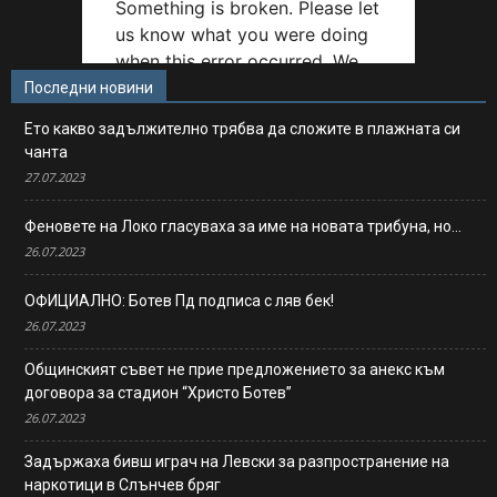
Последни новини
Ето какво задължително трябва да сложите в плажната си
чанта
27.07.2023
Феновете на Локо гласуваха за име на новата трибуна, но…
26.07.2023
ОФИЦИАЛНО: Ботев Пд подписа с ляв бек!
26.07.2023
Общинският съвет не прие предложението за анекс към
договора за стадион “Христо Ботев”
26.07.2023
Задържаха бивш играч на Левски за разпространение на
наркотици в Слънчев бряг