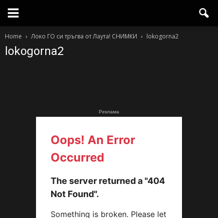
Home
Локо ГО си тръгва от Лаута! СНИМКИ
lokogorna2
lokogorna2
Реклама