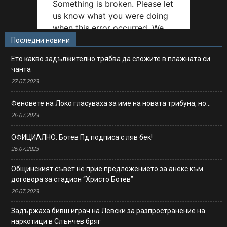
Последни новини
Ето какво задължително трябва да сложите в плажната си
чанта
27.07.2023
Феновете на Локо гласуваха за име на новата трибуна, но…
26.07.2023
ОФИЦИАЛНО: Ботев Пд подписа с ляв бек!
26.07.2023
Общинският съвет не прие предложението за анекс към
договора за стадион “Христо Ботев”
26.07.2023
Задържаха бивш играч на Левски за разпространение на
наркотици в Слънчев бряг