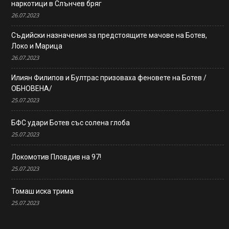
наркотици в Слънчев бряг
26.07.2023
Съдийски назначения за предстоящите мачове на Ботев,
Локо и Марица
26.07.2023
Илиян Филипов и Бултрас призоваха феновете на Ботев /
ОБНОВЕНА/
25.07.2023
БФС удари Ботев със солена глоба
25.07.2023
Локомотив Пловдив на 97!
25.07.2023
Томаш иска трима
25.07.2023