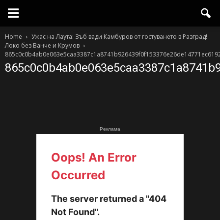
Home
Ужас на Лаута: Зъб вади Камбуров от гостуването в Разград!
Локо без Ванче и Крумов
865c0c0b4ab0e063e5caa3387c1a8741b926439f0f153376e26de14771ec619
865c0c0b4ab0e063e5caa3387c1a8741b9
Реклама