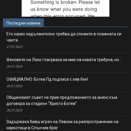
Последни новини
Ето какво задължително трябва да сложите в плажната си
чанта
27.07.2023
Феновете на Локо гласуваха за име на новата трибуна, но…
26.07.2023
ОФИЦИАЛНО: Ботев Пд подписа с ляв бек!
26.07.2023
Общинският съвет не прие предложението за анекс към
договора за стадион “Христо Ботев”
26.07.2023
Задържаха бивш играч на Левски за разпространение на
наркотици в Слънчев бряг