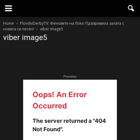
Home
PlovdivDerbyTV: Феновете на Локо Пд взривиха залата с
новата си песен!
viber image5
viber image5
Реклама