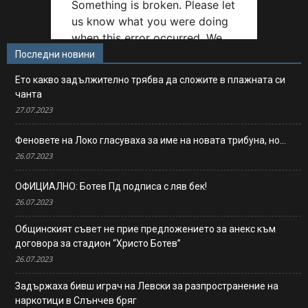
Последни новини
Ето какво задължително трябва да сложите в плажната си
чанта
27.07.2023
Феновете на Локо гласуваха за име на новата трибуна, но…
26.07.2023
ОФИЦИАЛНО: Ботев Пд подписа с ляв бек!
26.07.2023
Общинският съвет не прие предложението за анекс към
договора за стадион “Христо Ботев”
26.07.2023
Задържаха бивш играч на Левски за разпространение на
наркотици в Слънчев бряг