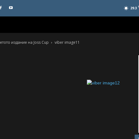
29.3
тото издание на Joss Cup
viber image11