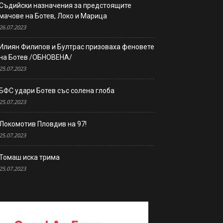
Съдийски назначения за предстоящите
мачове на Ботев, Локо и Марица
26.07.2023
Илиян Филипов и Бултрас призоваха феновете
на Ботев /ОБНОВЕНА/
25.07.2023
БФС удари Ботев със солена глоба
25.07.2023
Локомотив Пловдив на 97!
25.07.2023
Томаш иска трима
25.07.2023