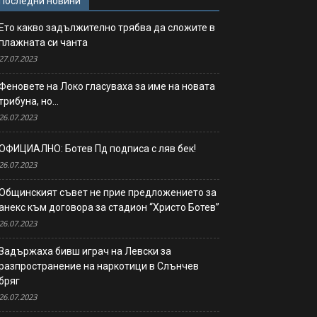
Последни новини
Ето какво задължително трябва да сложите в
плажната си чанта
27.07.2023
Феновете на Локо гласуваха за име на новата
трибуна, но…
26.07.2023
ОФИЦИАЛНО: Ботев Пд подписа с ляв бек!
26.07.2023
Общинският съвет не прие предложението за
анекс към договора за стадион “Христо Ботев”
26.07.2023
Задържаха бивш играч на Левски за
разпространение на наркотици в Слънчев
бряг
26.07.2023