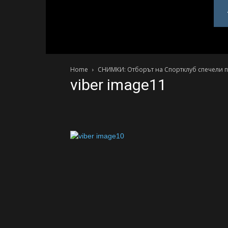
PlovdivDerby.com
Home
СНИМКИ: Отборът на Спортклуб спечели пе
viber image11