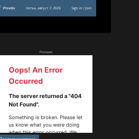
C
петък, август 7, 2026
Sign in / Join
Plovdiv
Реклама