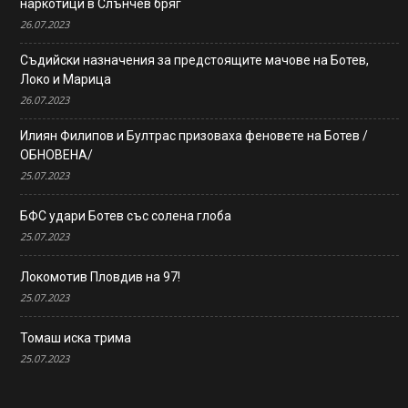
наркотици в Слънчев бряг
26.07.2023
Съдийски назначения за предстоящите мачове на Ботев,
Локо и Марица
26.07.2023
Илиян Филипов и Бултрас призоваха феновете на Ботев /
ОБНОВЕНА/
25.07.2023
БФС удари Ботев със солена глоба
25.07.2023
Локомотив Пловдив на 97!
25.07.2023
Томаш иска трима
25.07.2023