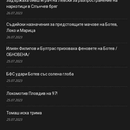
Задържаха бивш играч на Левски за разпространение на
наркотици в Слънчев бряг
26.07.2023
Съдийски назначения за предстоящите мачове на Ботев,
Локо и Марица
26.07.2023
Илиян Филипов и Бултрас призоваха феновете на Ботев /
ОБНОВЕНА/
25.07.2023
БФС удари Ботев със солена глоба
25.07.2023
Локомотив Пловдив на 97!
25.07.2023
Томаш иска трима
25.07.2023