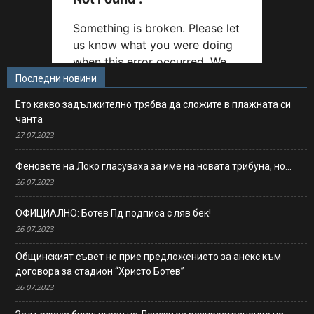
Последни новини
Ето какво задължително трябва да сложите в плажната си
чанта
27.07.2023
Феновете на Локо гласуваха за име на новата трибуна, но…
26.07.2023
ОФИЦИАЛНО: Ботев Пд подписа с ляв бек!
26.07.2023
Общинският съвет не прие предложението за анекс към
договора за стадион “Христо Ботев”
26.07.2023