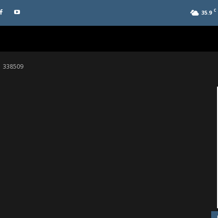
C
35.9
338509