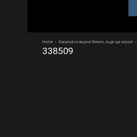
PlovdivDerby.com
Home
Какалов се върна! Вижте, къде ще играе!
338509