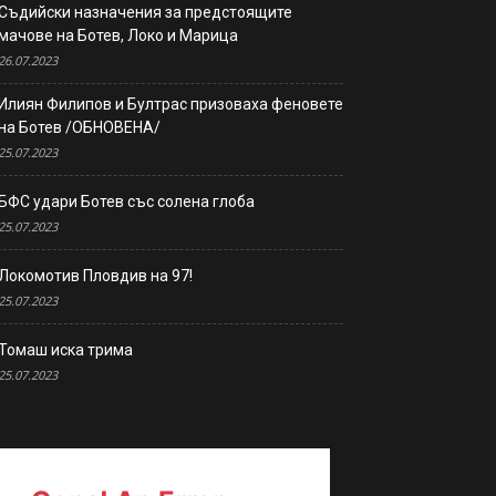
Съдийски назначения за предстоящите
мачове на Ботев, Локо и Марица
26.07.2023
Илиян Филипов и Бултрас призоваха феновете
на Ботев /ОБНОВЕНА/
25.07.2023
БФС удари Ботев със солена глоба
25.07.2023
Локомотив Пловдив на 97!
25.07.2023
Томаш иска трима
25.07.2023