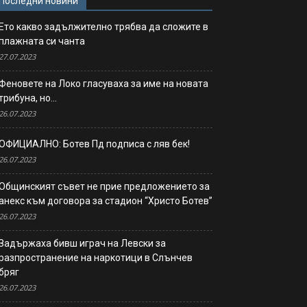
Последни новини
Ето какво задължително трябва да сложите в
плажната си чанта
27.07.2023
Феновете на Локо гласуваха за име на новата
трибуна, но…
26.07.2023
ОФИЦИАЛНО: Ботев Пд подписа с ляв бек!
26.07.2023
Общинският съвет не прие предложението за
анекс към договора за стадион “Христо Ботев”
26.07.2023
Задържаха бивш играч на Левски за
разпространение на наркотици в Слънчев
бряг
26.07.2023