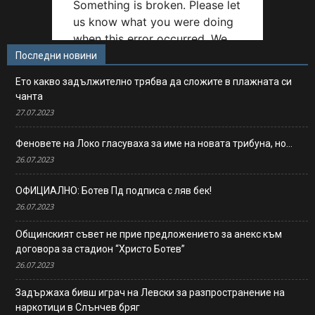
Последни новини
Ето какво задължително трябва да сложите в плажната си
чанта
27.07.2023
Феновете на Локо гласуваха за име на новата трибуна, но…
26.07.2023
ОФИЦИАЛНО: Ботев Пд подписа с ляв бек!
26.07.2023
Общинският съвет не прие предложението за анекс към
договора за стадион “Христо Ботев”
26.07.2023
Задържаха бивш играч на Левски за разпространение на
наркотици в Слънчев бряг