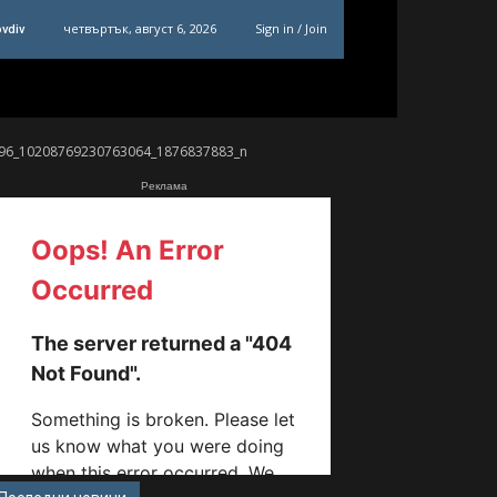
четвъртък, август 6, 2026
Sign in / Join
ovdiv
96_10208769230763064_1876837883_n
Реклама