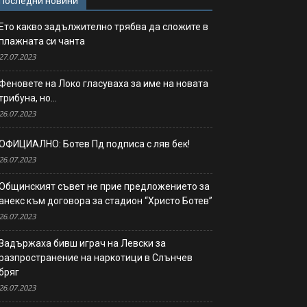
Последни новини
Ето какво задължително трябва да сложите в
плажната си чанта
27.07.2023
Феновете на Локо гласуваха за име на новата
трибуна, но…
26.07.2023
ОФИЦИАЛНО: Ботев Пд подписа с ляв бек!
26.07.2023
Общинският съвет не прие предложението за
анекс към договора за стадион “Христо Ботев”
26.07.2023
Задържаха бивш играч на Левски за
разпространение на наркотици в Слънчев
бряг
26.07.2023