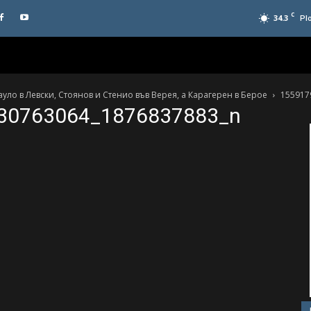
C
34.3
Pl
уло в Левски, Стоянов и Стенио във Верея, а Карагерен в Берое
155917
30763064_1876837883_n