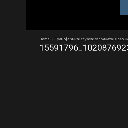
PlovdivDerby.com
Home
Трансферните слухове започнаха! Жоао Па
15591796_102087692