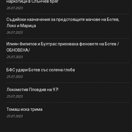
наркотици в Слънчев бряг
26.07.2023
Съдийски назначения за предстоящите мачове на Ботев,
Локо и Марица
26.07.2023
Илиян Филипов и Бултрас призоваха феновете на Ботев /
ОБНОВЕНА/
25.07.2023
БФС удари Ботев със солена глоба
25.07.2023
Локомотив Пловдив на 97!
25.07.2023
Томаш иска трима
25.07.2023