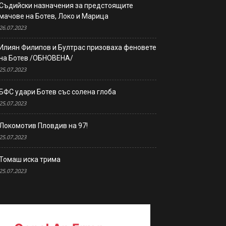
Съдийски назначения за предстоящите
мачове на Ботев, Локо и Марица
26.07.2023
Илиян Филипов и Бултрас призоваха феновете
на Ботев /ОБНОВЕНА/
25.07.2023
БФС удари Ботев със солена глоба
25.07.2023
Локомотив Пловдив на 97!
25.07.2023
Томаш иска трима
25.07.2023