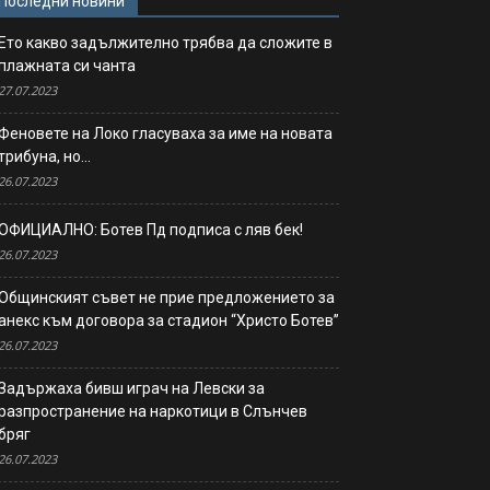
Последни новини
Ето какво задължително трябва да сложите в
плажната си чанта
27.07.2023
Феновете на Локо гласуваха за име на новата
трибуна, но…
26.07.2023
ОФИЦИАЛНО: Ботев Пд подписа с ляв бек!
26.07.2023
Общинският съвет не прие предложението за
анекс към договора за стадион “Христо Ботев”
26.07.2023
Задържаха бивш играч на Левски за
разпространение на наркотици в Слънчев
бряг
26.07.2023