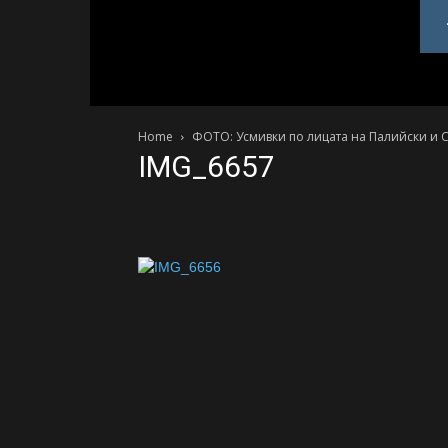
PlovdivDerby.com
Home
ФОТО: Усмивки по лицата на Палийски и С
IMG_6657