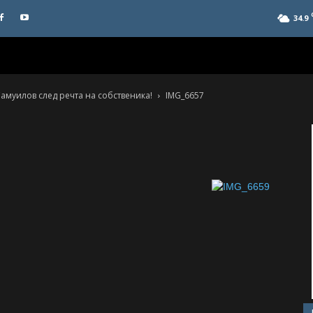
34.9
амуилов след речта на собственика!
IMG_6657