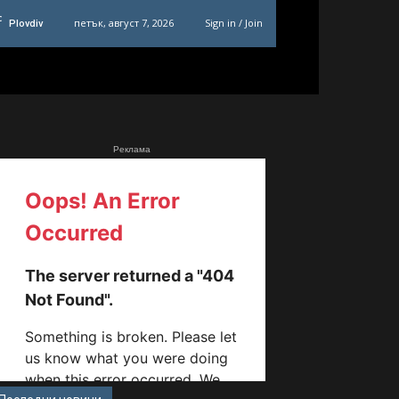
C
петък, август 7, 2026
Sign in / Join
Plovdiv
Реклама