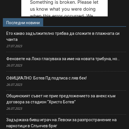
Последни новини
Ето какво задължително трябва да сложите в плажната си
чанта
27.07.2023
Феновете на Локо гласуваха за име на новата трибуна, но…
26.07.2023
ОФИЦИАЛНО: Ботев Пд подписа с ляв бек!
26.07.2023
Общинският съвет не прие предложението за анекс към
договора за стадион “Христо Ботев”
26.07.2023
Задържаха бивш играч на Левски за разпространение на
наркотици в Слънчев бряг