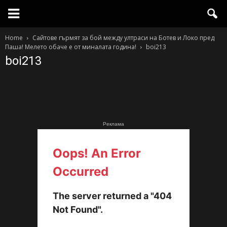
Home
Сайтове гърмят за бой между ултраси на Ботев и Локо пред
Паша! Мелето обаче е от миналата година!
boi213
boi213
Реклама