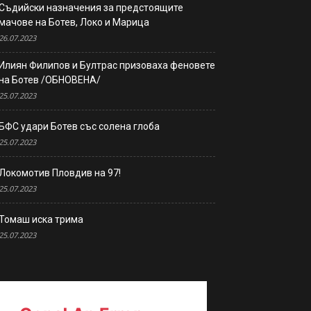
Съдийски назначения за предстоящите
мачове на Ботев, Локо и Марица
26.07.2023
Илиян Филипов и Бултрас призоваха феновете
на Ботев /ОБНОВЕНА/
25.07.2023
БФС удари Ботев със солена глоба
25.07.2023
Локомотив Пловдив на 97!
25.07.2023
Томаш иска трима
25.07.2023