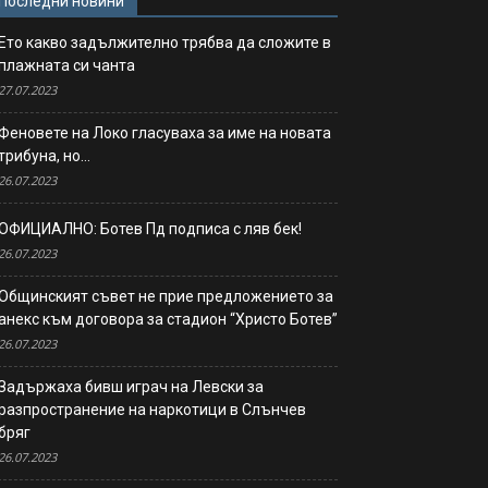
Последни новини
Ето какво задължително трябва да сложите в
плажната си чанта
27.07.2023
Феновете на Локо гласуваха за име на новата
трибуна, но…
26.07.2023
ОФИЦИАЛНО: Ботев Пд подписа с ляв бек!
26.07.2023
Общинският съвет не прие предложението за
анекс към договора за стадион “Христо Ботев”
26.07.2023
Задържаха бивш играч на Левски за
разпространение на наркотици в Слънчев
бряг
26.07.2023