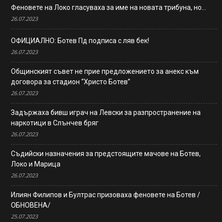
Феновете на Локо гласуваха за име на новата трибуна, но…
26.07.2023
ОФИЦИАЛНО: Ботев Пд подписа с ляв бек!
26.07.2023
Общинският съвет не прие предложението за анекс към
договора за стадион “Христо Ботев”
26.07.2023
Задържаха бивш играч на Левски за разпространение на
наркотици в Слънчев бряг
26.07.2023
Съдийски назначения за предстоящите мачове на Ботев,
Локо и Марица
26.07.2023
Илиян Филипов и Бултрас призоваха феновете на Ботев /
ОБНОВЕНА/
25.07.2023