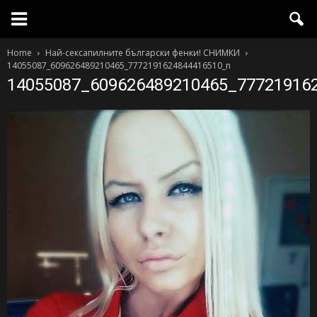
Home
Най-сексапилните български фенки! СНИМКИ
14055087_609626489210465_7772191624844416510_n
14055087_609626489210465_77721916