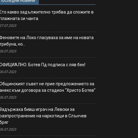
Последни новини
Ето какво задължително трябва да сложите в
плажната си чанта
27.07.2023
Феновете на Локо гласуваха за име на новата
трибуна, но…
26.07.2023
ОФИЦИАЛНО: Ботев Пд подписа с ляв бек!
26.07.2023
Общинският съвет не прие предложението за
анекс към договора за стадион “Христо Ботев”
26.07.2023
Задържаха бивш играч на Левски за
разпространение на наркотици в Слънчев
бряг
26.07.2023