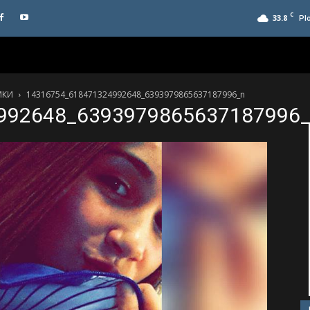
C
33.8
Pl
МКИ
14316754_618471324992648_6393979865637187996_n
992648_6393979865637187996