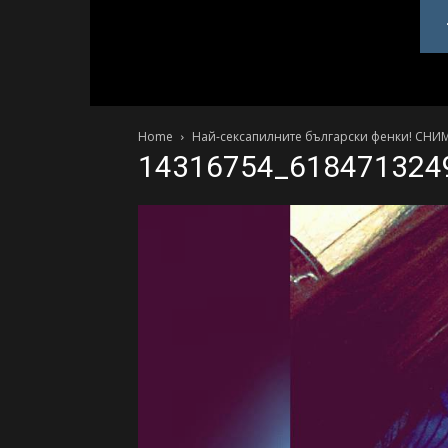
PlovdivDerby.com
Home
Най-сексапилните български фенки! СНИ
14316754_618471324