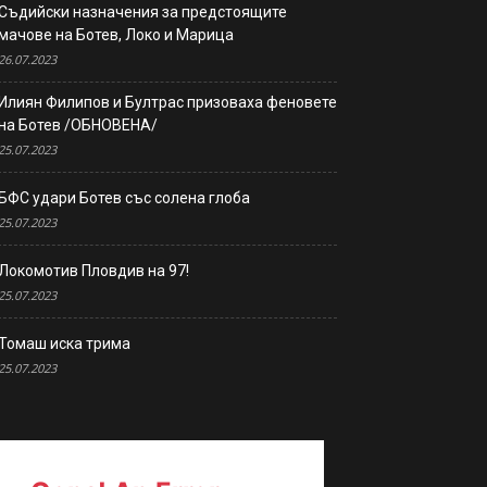
Съдийски назначения за предстоящите
мачове на Ботев, Локо и Марица
26.07.2023
Илиян Филипов и Бултрас призоваха феновете
на Ботев /ОБНОВЕНА/
25.07.2023
БФС удари Ботев със солена глоба
25.07.2023
Локомотив Пловдив на 97!
25.07.2023
Томаш иска трима
25.07.2023