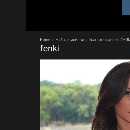
PlovdivDerby.com
Home
Най-сексапилните български фенки! СНИ
fenki