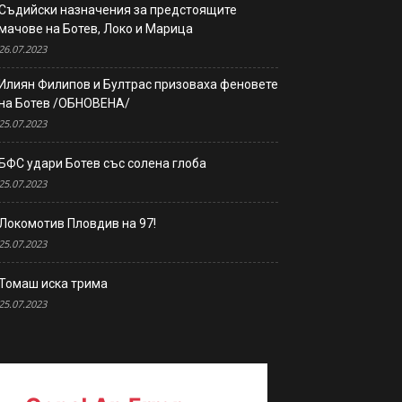
Съдийски назначения за предстоящите
мачове на Ботев, Локо и Марица
26.07.2023
Илиян Филипов и Бултрас призоваха феновете
на Ботев /ОБНОВЕНА/
25.07.2023
БФС удари Ботев със солена глоба
25.07.2023
Локомотив Пловдив на 97!
25.07.2023
Томаш иска трима
25.07.2023