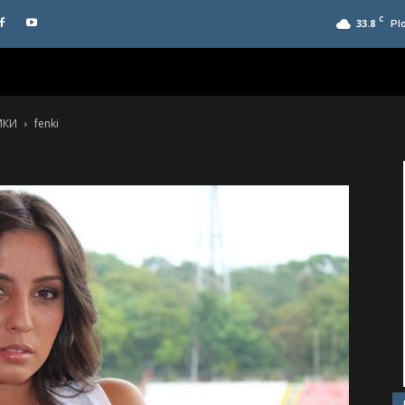
C
33.8
Pl
МКИ
fenki