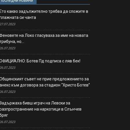
Последни новини
Ето какво задължително трябва да сложите в
плажната си чанта
27.07.2023
Феновете на Локо гласуваха за име на новата
трибуна, но…
26.07.2023
ОФИЦИАЛНО: Ботев Пд подписа с ляв бек!
26.07.2023
Общинският съвет не прие предложението за
анекс към договора за стадион “Христо Ботев”
26.07.2023
Задържаха бивш играч на Левски за
разпространение на наркотици в Слънчев
бряг
26.07.2023