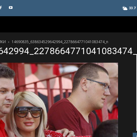
33.7
МКИ
14690835_638634529642994_2278664771041083474_n
642994_2278664771041083474