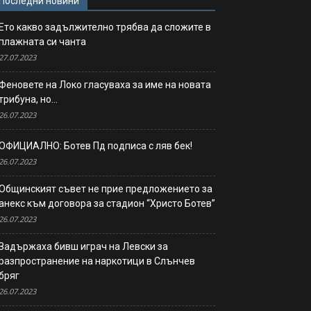
Последни новини
Ето какво задължително трябва да сложите в
плажната си чанта
27.07.2023
Феновете на Локо гласуваха за име на новата
трибуна, но…
26.07.2023
ОФИЦИАЛНО: Ботев Пд подписа с ляв бек!
26.07.2023
Общинският съвет не прие предложението за
анекс към договора за стадион “Христо Ботев”
26.07.2023
Задържаха бивш играч на Левски за
разпространение на наркотици в Слънчев
бряг
26.07.2023