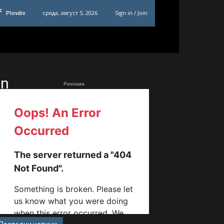
C
сряда, август 5, 2026
Sign in / Join
Plovdiv
_n
Реклама