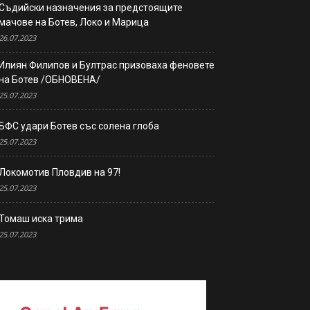
Съдийски назначения за предстоящите
мачове на Ботев, Локо и Марица
26.07.2023
Илиян Филипов и Бултрас призоваха феновете
на Ботев /ОБНОВЕНА/
25.07.2023
БФС удари Ботев със солена глоба
25.07.2023
Локомотив Пловдив на 97!
25.07.2023
Томаш иска трима
25.07.2023