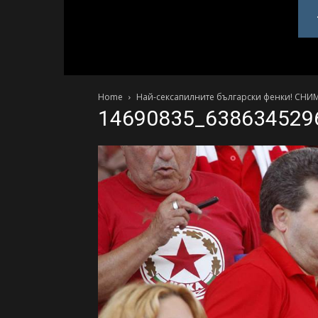
PlovdivDerby.com
Home
Най-сексапилните български фенки! СНИ
14690835_638634529