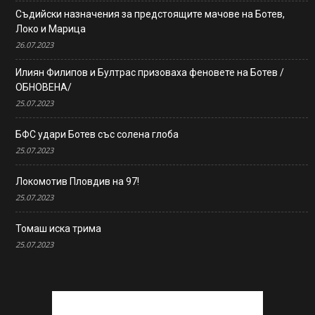
Съдийски назначения за предстоящите мачове на Ботев,
Локо и Марица
26.07.2023
Илиян Филипов и Бултрас призоваха феновете на Ботев /
ОБНОВЕНА/
25.07.2023
БФС удари Ботев със солена глоба
25.07.2023
Локомотив Пловдив на 97!
25.07.2023
Томаш иска трима
25.07.2023