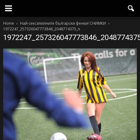
Home
Най-сексапилните български фенки! СНИМКИ
1972247_257326047773846_2048774375_n
1972247_257326047773846_204877437