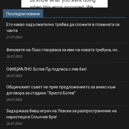
Последни новини
Ето какво задължително трябва да сложите в плажната си
чанта
27.07.2023
Феновете на Локо гласуваха за име на новата трибуна, но…
26.07.2023
ОФИЦИАЛНО: Ботев Пд подписа с ляв бек!
26.07.2023
Общинският съвет не прие предложението за анекс към
договора за стадион “Христо Ботев”
26.07.2023
Задържаха бивш играч на Левски за разпространение на
наркотици в Слънчев бряг
26.07.2023