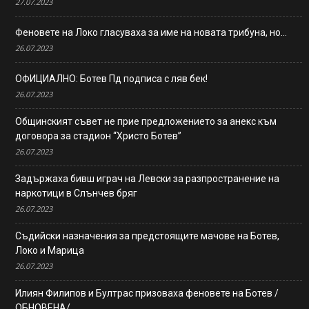
27.07.2023
Феновете на Локо гласуваха за име на новата трибуна, но…
26.07.2023
ОФИЦИАЛНО: Ботев Пд подписа с ляв бек!
26.07.2023
Общинският съвет не прие предложението за анекс към
договора за стадион “Христо Ботев”
26.07.2023
Задържаха бивш играч на Левски за разпространение на
наркотици в Слънчев бряг
26.07.2023
Съдийски назначения за предстоящите мачове на Ботев,
Локо и Марица
26.07.2023
Илиян Филипов и Бултрас призоваха феновете на Ботев /
ОБНОВЕНА/