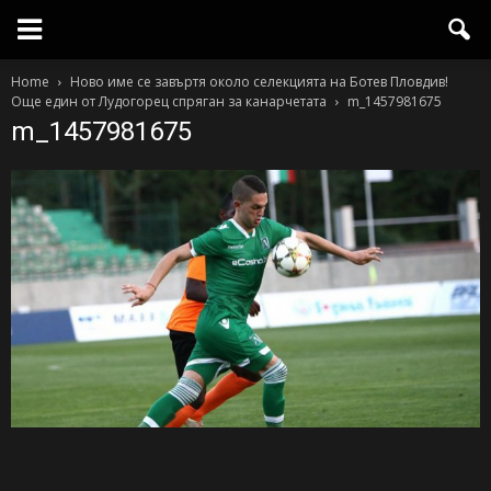
Home
Ново име се завъртя около селекцията на Ботев Пловдив!
Още един от Лудогорец спряган за канарчетата
m_1457981675
m_1457981675