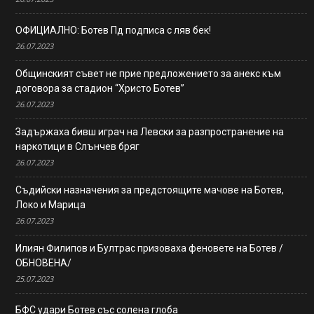
ОФИЦИАЛНО: Ботев Пд подписа с ляв бек!
26.07.2023
Общинският съвет не прие предложението за анекс към
договора за стадион “Христо Ботев”
26.07.2023
Задържаха бивш играч на Левски за разпространение на
наркотици в Слънчев бряг
26.07.2023
Съдийски назначения за предстоящите мачове на Ботев,
Локо и Марица
26.07.2023
Илиян Филипов и Бултрас призоваха феновете на Ботев /
ОБНОВЕНА/
25.07.2023
БФС удари Ботев със солена глоба