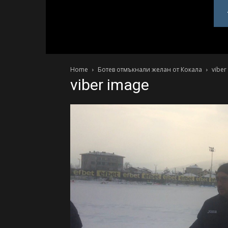
PlovdivDerby.com
Home
Ботев отмъкнали желан от Кокала
viber
viber image