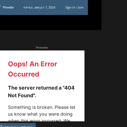
C
петък, август 7, 2026
Sign in / Join
Plovdiv
Реклама