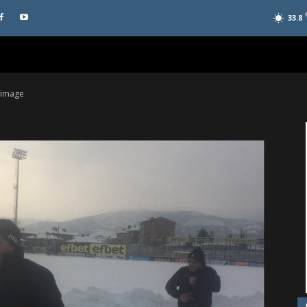
33.8
 image