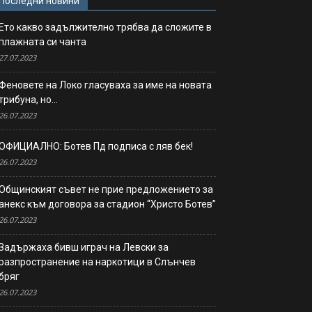
Последни новини
Ето какво задължително трябва да сложите в
плажната си чанта
27.07.2023
Феновете на Локо гласуваха за име на новата
трибуна, но…
26.07.2023
ОФИЦИАЛНО: Ботев Пд подписа с ляв бек!
26.07.2023
Общинският съвет не прие предложението за
анекс към договора за стадион “Христо Ботев”
26.07.2023
Задържаха бивш играч на Левски за
разпространение на наркотици в Слънчев
бряг
26.07.2023