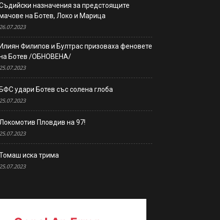
Съдийски назначения за предстоящите
мачове на Ботев, Локо и Марица
26.07.2023
Илиян Филипов и Бултрас призоваха феновете
на Ботев /ОБНОВЕНА/
25.07.2023
БФС удари Ботев със солена глоба
25.07.2023
Локомотив Пловдив на 97!
25.07.2023
Томаш иска трима
25.07.2023