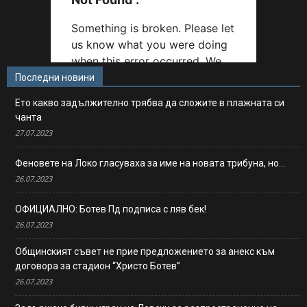
Последни новини
Ето какво задължително трябва да сложите в плажната си
чанта
27.07.2023
Феновете на Локо гласуваха за име на новата трибуна, но…
26.07.2023
ОФИЦИАЛНО: Ботев Пд подписа с ляв бек!
26.07.2023
Общинският съвет не прие предложението за анекс към
договора за стадион “Христо Ботев”
26.07.2023