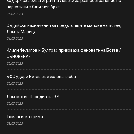
Задържаха бивш играч на Левски за разпространение на
наркотици в Слънчев бряг
26.07.2023
Съдийски назначения за предстоящите мачове на Ботев,
Локо и Марица
26.07.2023
Илиян Филипов и Бултрас призоваха феновете на Ботев /
ОБНОВЕНА/
25.07.2023
БФС удари Ботев със солена глоба
25.07.2023
Локомотив Пловдив на 97!
25.07.2023
Томаш иска трима
25.07.2023