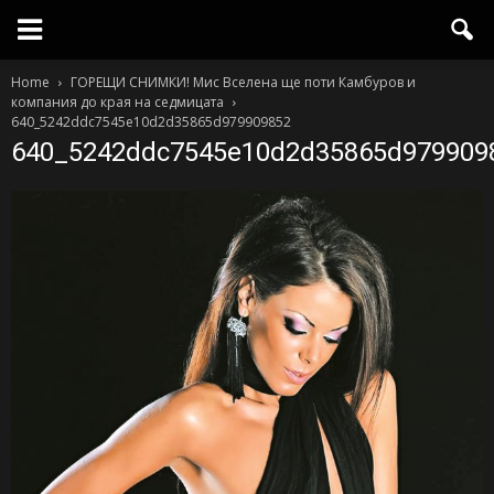
Home
ГОРЕЩИ СНИМКИ! Мис Вселена ще поти Камбуров и
компания до края на седмицата
640_5242ddc7545e10d2d35865d979909852
640_5242ddc7545e10d2d35865d979909