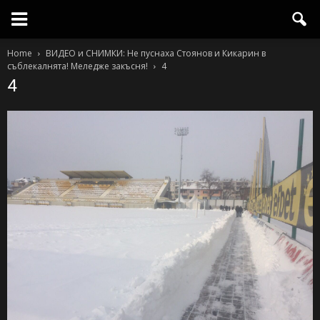
Home
ВИДЕО и СНИМКИ: Не пуснаха Стоянов и Кикарин в
съблекалнята! Меледже закъсня!
4
4