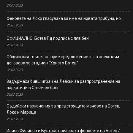
27.07.2023
Феновете на Локо гласуваха за име на новата трибуна, но…
26.07.2023
ОФИЦИАЛНО: Ботев Пд подписа с ляв бек!
26.07.2023
Общинският съвет не прие предложението за анекс към
договора за стадион “Христо Ботев”
26.07.2023
Задържаха бивш играч на Левски за разпространение на
наркотици в Слънчев бряг
26.07.2023
Съдийски назначения за предстоящите мачове на Ботев,
Локо и Марица
26.07.2023
Илиян Филипов и Бултрас призоваха феновете на Ботев /