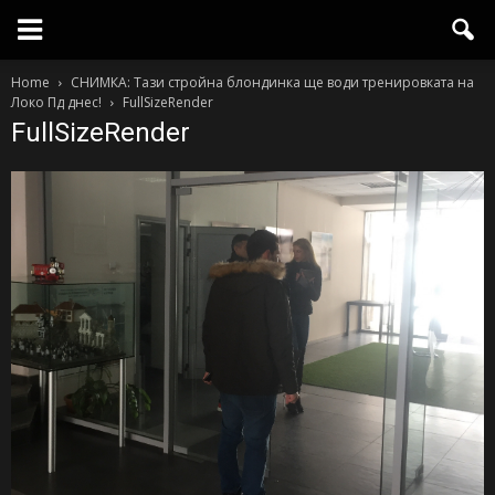
Home
СНИМКА: Тази стройна блондинка ще води тренировката на
Локо Пд днес!
FullSizeRender
FullSizeRender