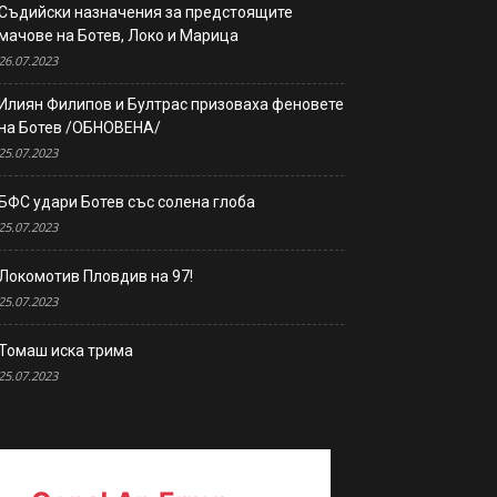
Съдийски назначения за предстоящите
мачове на Ботев, Локо и Марица
26.07.2023
Илиян Филипов и Бултрас призоваха феновете
на Ботев /ОБНОВЕНА/
25.07.2023
БФС удари Ботев със солена глоба
25.07.2023
Локомотив Пловдив на 97!
25.07.2023
Томаш иска трима
25.07.2023