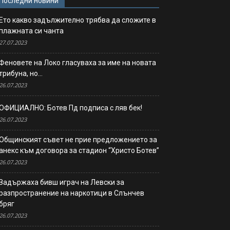
Последни новини
Ето какво задължително трябва да сложите в
плажната си чанта
27.07.2023
Феновете на Локо гласуваха за име на новата
трибуна, но…
26.07.2023
ОФИЦИАЛНО: Ботев Пд подписа с ляв бек!
26.07.2023
Общинският съвет не прие предложението за
анекс към договора за стадион “Христо Ботев”
26.07.2023
Задържаха бивш играч на Левски за
разпространение на наркотици в Слънчев
бряг
26.07.2023