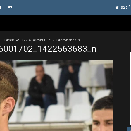
C
32.9
14886149_1273738296001702_1422563683_n
6001702_1422563683_n