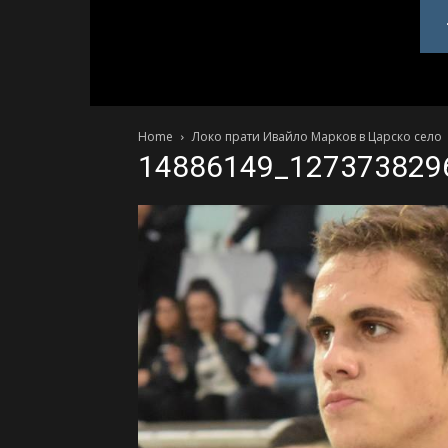
PlovdivDerby.com
Home
Локо прати Ивайло Марков в Царско село
14886149_127373829