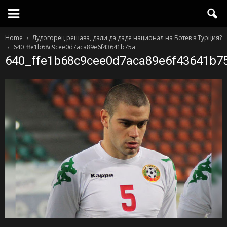
Home
Лудогорец решава, дали да даде национал на Ботев в Турция?
640_ffe1b68c9cee0d7aca89e6f43641b75a
640_ffe1b68c9cee0d7aca89e6f43641b7