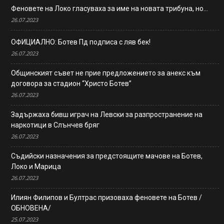
Феновете на Локо гласуваха за име на новата трибуна, но…
26.07.2023
ОФИЦИАЛНО: Ботев Пд подписа с ляв бек!
26.07.2023
Общинският съвет не прие предложението за анекс към
договора за стадион “Христо Ботев”
26.07.2023
Задържаха бивш играч на Левски за разпространение на
наркотици в Слънчев бряг
26.07.2023
Съдийски назначения за предстоящите мачове на Ботев,
Локо и Марица
26.07.2023
Илиян Филипов и Бултрас призоваха феновете на Ботев /
ОБНОВЕНА/
25.07.2023