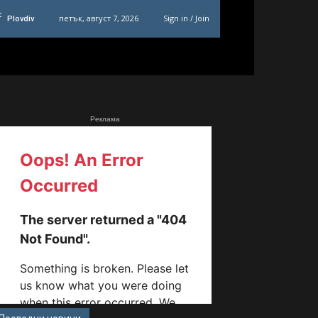
C
петък, август 7, 2026
Sign in / Join
Plovdiv
Реклама