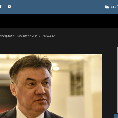
34.9
д специален мониторинг
768x432