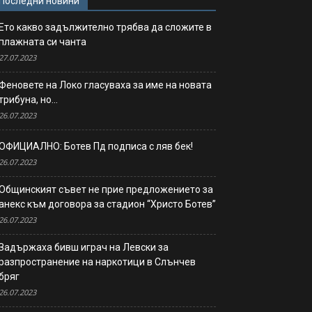
Последни новини
Ето какво задължително трябва да сложите в
плажната си чанта
27.07.2023
Феновете на Локо гласуваха за име на новата
трибуна, но…
26.07.2023
ОФИЦИАЛНО: Ботев Пд подписа с ляв бек!
26.07.2023
Общинският съвет не прие предложението за
анекс към договора за стадион “Христо Ботев”
26.07.2023
Задържаха бивш играч на Левски за
разпространение на наркотици в Слънчев
бряг
26.07.2023