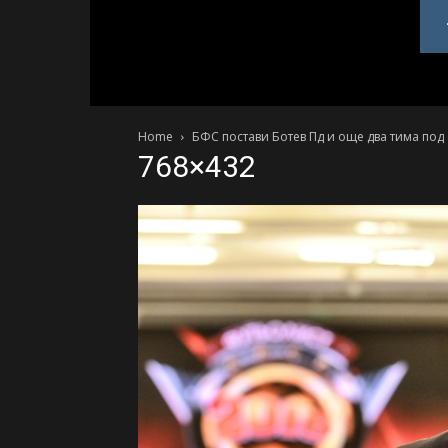
PlovdivDerby.com
Home
БФС постави Ботев Пд и още два тима по
768×432