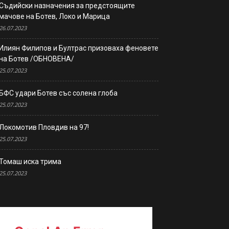
Съдийски назначения за предстоящите
мачове на Ботев, Локо и Марица
26.07.2023
Илиян Филипов и Бултрас призоваха феновете
на Ботев /ОБНОВЕНА/
25.07.2023
БФС удари Ботев със солена глоба
25.07.2023
Локомотив Пловдив на 97!
25.07.2023
Томаш иска трима
25.07.2023