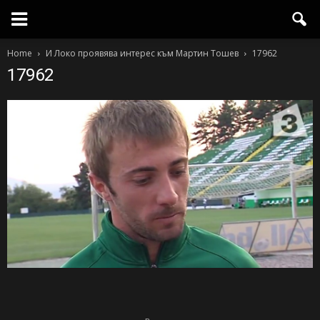
Home
И Локо проявява интерес към Мартин Тошев
17962
17962