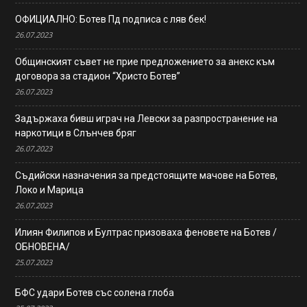
ОФИЦИАЛНО: Ботев Пд подписа с ляв бек!
26.07.2023
Общинският съвет не прие предложението за анекс към
договора за стадион “Христо Ботев”
26.07.2023
Задържаха бивш играч на Левски за разпространение на
наркотици в Слънчев бряг
26.07.2023
Съдийски назначения за предстоящите мачове на Ботев,
Локо и Марица
26.07.2023
Илиян Филипов и Бултрас призоваха феновете на Ботев /
ОБНОВЕНА/
25.07.2023
БФС удари Ботев със солена глоба